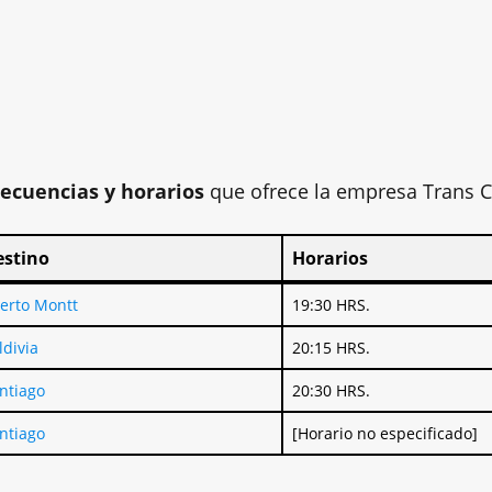
recuencias y horarios
que ofrece la empresa Trans C
estino
Horarios
estino
Horarios
erto Montt
19:30 HRS.
ldivia
20:15 HRS.
ntiago
20:30 HRS.
ntiago
[Horario no especificado]