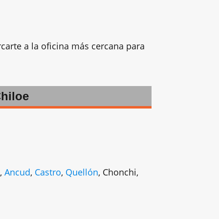
rcarte a la oficina más cercana para
hiloe
,
Ancud
,
Castro
,
Quellón
, Chonchi,