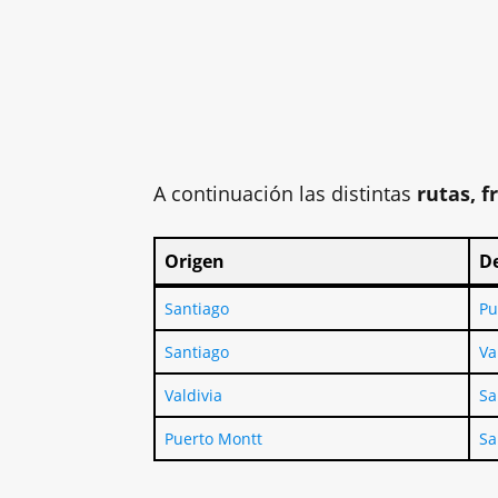
A continuación las distintas
rutas, f
Origen
D
Origen
D
Santiago
Pu
Santiago
Va
Valdivia
Sa
Puerto Montt
Sa