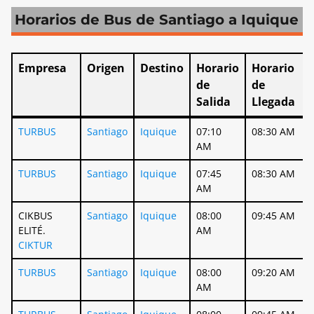
Horarios de Bus de Santiago a Iquique
Empresa
Origen
Destino
Horario
Horario
de
de
Salida
Llegada
Empresa
Origen
Destino
Horario
Horario
TURBUS
Santiago
Iquique
07:10
08:30 AM
de
de
AM
Salida
Llegada
TURBUS
Santiago
Iquique
07:45
08:30 AM
AM
CIKBUS
Santiago
Iquique
08:00
09:45 AM
ELITÉ.
AM
CIKTUR
TURBUS
Santiago
Iquique
08:00
09:20 AM
AM