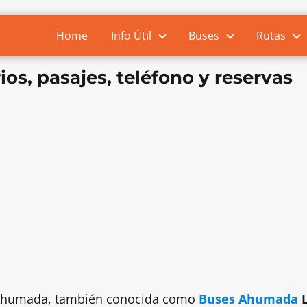
Home
Info Útil
Buses
Rutas
s, pasajes, teléfono y reservas
e Ahumada, también conocida como
Buses Ahumada
L