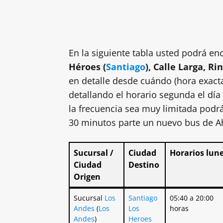
En la siguiente tabla usted podrá enc
Héroes (
Santiago
), Calle Larga, R
en detalle desde cuándo (hora exacta
detallando el horario segunda el día
la frecuencia sea muy limitada podrá
30 minutos parte un nuevo bus de 
Sucursal /
Ciudad
Horarios lun
Ciudad
Destino
Origen
Sucursal /
Ciudad
Horarios lun
Sucursal
Los
Santiago
05:40 a 20:00
Ciudad
Destino
Andes
(
Los
Los
horas
Origen
Andes
)
Heroes