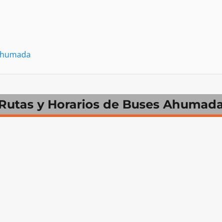
a
 Ahumada
Rutas y Horarios de Buses Ahumad