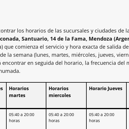
ontrar los horarios de las sucursales y ciudades de l
inconada, Santuario, 14 de la Fama, Mendoza (Arge
) que comienza el servicio y hora exacta de salida d
 de la semana (lunes, martes, miércoles, jueves, vie
 encontrar en seguida del horario, la frecuencia del
Ahumada.
es
Horarios
Horarios
Horario Jueves
martes
miercoles
es
Horarios
Horarios
Horario Jueves
05:40 a 20:00
05:40 a 20:00
05:40 a 20:00
martes
miercoles
horas
horas
horas