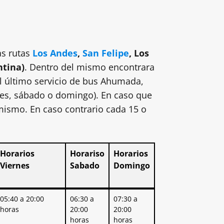
as rutas
Los Andes
,
San Felipe
, Los
ntina)
. Dentro del mismo encontrara
el último servicio de bus Ahumada,
rnes, sábado o domingo). En caso que
 mismo. En caso contrario cada 15 o
Horarios
Horariso
Horarios
Viernes
Sabado
Domingo
Horarios
Horariso
Horarios
05:40 a 20:00
06:30 a
07:30 a
Viernes
Sabado
Domingo
horas
20:00
20:00
horas
horas