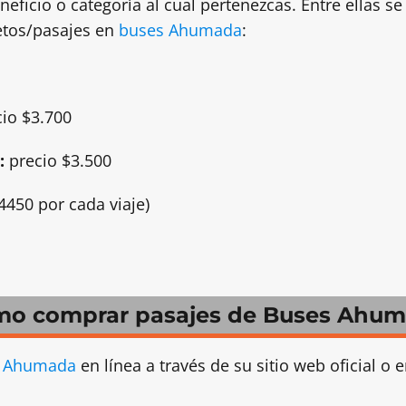
neficio o categoría al cual pertenezcas. Entre ellas s
letos/pasajes en
buses Ahumada
:
io $3.700
:
precio $3.500
4450 por cada viaje)
o comprar pasajes de Buses Ahu
 Ahumada
en línea a través de su sitio web oficial o