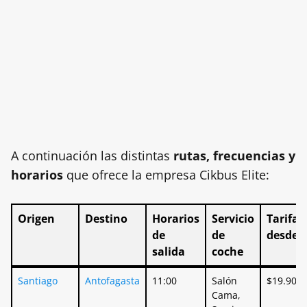
A continuación las distintas
rutas, frecuencias y
horarios
que ofrece la empresa Cikbus Elite:
Origen
Destino
Horarios
Servicio
Tarifas
de
de
desde
salida
coche
Origen
Destino
Horarios
Servicio
Tarifas
Santiago
Antofagasta
11:00
Salón
$19.900
de
de
desde
Cama,