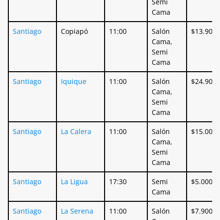
salida
coche
Semi
Cama
Santiago
Copiapó
11:00
Salón
$13.900
Cama,
Semi
Cama
Santiago
Iquique
11:00
Salón
$24.900
Cama,
Semi
Cama
Santiago
La Calera
11:00
Salón
$15.000
Cama,
Semi
Cama
Santiago
La Ligua
17:30
Semi
$5.000
Cama
Santiago
La Serena
11:00
Salón
$7.900