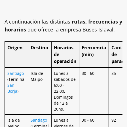
A continuación las distintas
rutas, frecuencias y
horarios
que ofrece la empresa Buses Islaval:
Origen
Destino
Horarios
Frecuencia
Cantid
de
(min)
de
operación
parad
Origen
Destino
Horarios
Frecuencia
Cantid
Santiago
Isla de
Lunes a
30 - 60
85
de
(min)
de
(Terminal
Maipo
sábados de
operación
parad
San
6:00 -
Borja
)
22:00,
Domingos
de 12 a
20hs.
Isla de
Santiago
Lunes a
30 - 60
92
Maipo
(Terminal
viernes de