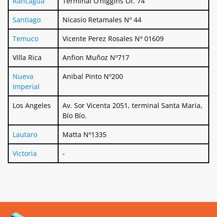
Rancagua
Terminal O’higgins Of. 74
Santiago
Nicasio Retamales Nº 44
Temuco
Vicente Perez Rosales Nº 01609
Villa Rica
Anfion Muñoz Nº717
Nueva
Anibal Pinto Nº200
Imperial
Los Angeles
Av. Sor Vicenta 2051, terminal Santa Maria,
Bío Bío.
Lautaro
Matta Nº1335
Victoria
-