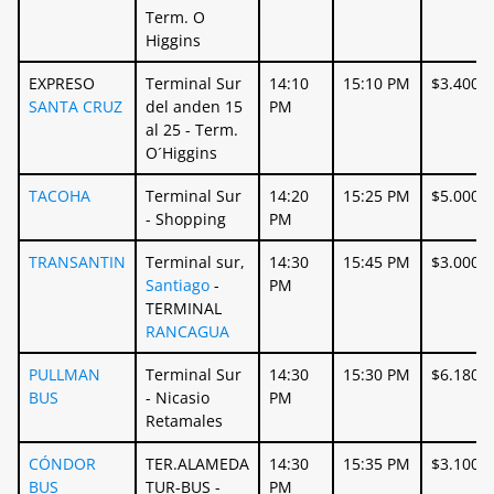
Term. O
Higgins
EXPRESO
Terminal Sur
14:10
15:10 PM
$3.400
SANTA CRUZ
del anden 15
PM
al 25 - Term.
O´Higgins
TACOHA
Terminal Sur
14:20
15:25 PM
$5.000
- Shopping
PM
TRANSANTIN
Terminal sur,
14:30
15:45 PM
$3.000
Santiago
-
PM
TERMINAL
RANCAGUA
PULLMAN
Terminal Sur
14:30
15:30 PM
$6.180
BUS
- Nicasio
PM
Retamales
CÓNDOR
TER.ALAMEDA
14:30
15:35 PM
$3.100
BUS
TUR-BUS -
PM