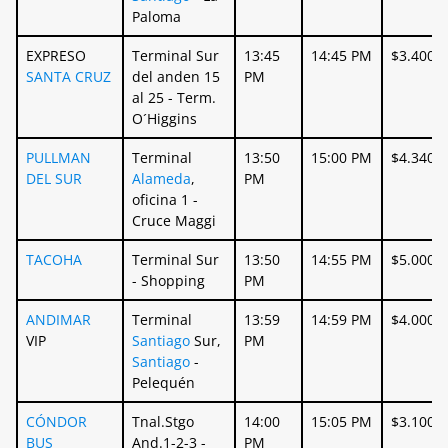
Paloma
EXPRESO
Terminal Sur
13:45
14:45 PM
$3.400
SANTA CRUZ
del anden 15
PM
al 25 - Term.
O´Higgins
PULLMAN
Terminal
13:50
15:00 PM
$4.340
DEL SUR
Alameda
,
PM
oficina 1 -
Cruce Maggi
TACOHA
Terminal Sur
13:50
14:55 PM
$5.000
- Shopping
PM
ANDIMAR
Terminal
13:59
14:59 PM
$4.000
VIP
Santiago
Sur,
PM
Santiago
-
Pelequén
CÓNDOR
Tnal.Stgo
14:00
15:05 PM
$3.100
BUS
And.1-2-3 -
PM