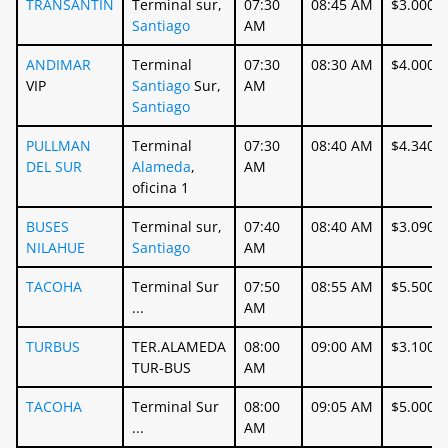
TRANSANTIN
Terminal sur,
07:30
08:45 AM
$3.000
Santiago
AM
ANDIMAR
Terminal
07:30
08:30 AM
$4.000
VIP
Santiago
Sur,
AM
Santiago
PULLMAN
Terminal
07:30
08:40 AM
$4.340
DEL SUR
Alameda
,
AM
oficina 1
BUSES
Terminal sur,
07:40
08:40 AM
$3.090
NILAHUE
Santiago
AM
TACOHA
Terminal Sur
07:50
08:55 AM
$5.500
...
AM
TURBUS
TER.ALAMEDA
08:00
09:00 AM
$3.100
TUR-BUS
AM
TACOHA
Terminal Sur
08:00
09:05 AM
$5.000
...
AM