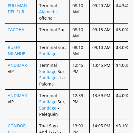
PULLMAN
Terminal
08:10
09:20 AM
$4.340
DEL SUR
Alameda
,
AM
oficina 1
TACOHA
Terminal Sur
08:10
09:15 AM
$5.000
...
AM
BUSES
Terminal sur,
08:10
09:10 AM
$3.090
NILAHUE
Santiago
AM
ANDIMAR
Terminal
12:45
13:45 PM
$4.000
VIP
Santiago
Sur,
PM
Santiago
- La
Paloma
ANDIMAR
Terminal
12:59
13:59 PM
$4.000
VIP
Santiago
Sur,
PM
Santiago
-
Pelequén
CÓNDOR
Tnal.Stgo
13:00
14:05 PM
$3.100
BUS
And.1-2-3 -
PM