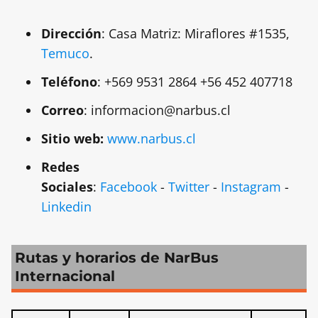
Dirección
: Casa Matriz: Miraflores #1535,
Temuco
.
Teléfono
: +569 9531 2864 +56 452 407718
Correo
: informacion@narbus.cl
Sitio web:
www.narbus.cl
Redes
Sociales
:
Facebook
-
Twitter
-
Instagram
-
Linkedin
Rutas y horarios de NarBus
Internacional