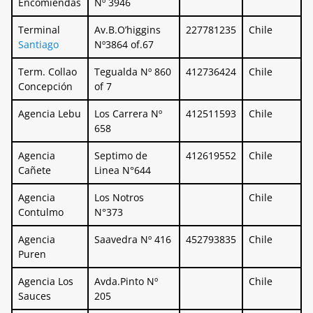
Encomiendas
Nº 3946
Terminal
Av.B.O’higgins
227781235
Chile
Santiago
Nº3864 of.67
Term. Collao
Tegualda Nº 860
412736424
Chile
Concepción
of 7
Agencia Lebu
Los Carrera Nº
412511593
Chile
658
Agencia
Septimo de
412619552
Chile
Cañete
Linea N°644
Agencia
Los Notros
Chile
Contulmo
N°373
Agencia
Saavedra Nº 416
452793835
Chile
Puren
Agencia Los
Avda.Pinto Nº
Chile
Sauces
205