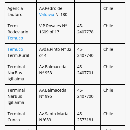
Agencia
Av.Pedro de
Chile
Lautaro
Valdivia
N°180
Term.
V.P.Rosales Nº
45-
Chile
Rodoviario
1609 of 17
2407778
Temuco
Temuco
Avda.Pinto Nº 32
45-
Chile
Term.Rural
of 4
2407740
Terminal
Av.Balmaceda
45-
Chile
NarBus
Nº 953
2407701
Igillaima
Terminal
Av.Balmaceda
45-
Chile
NarBus
Nº 995
2407700
Igillaima
Terminal
Av.Santa Maria
45-
Chile
Cunco
N°639
2573181