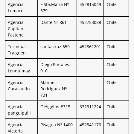
Agencia
F.Sta.Maria Nº
452815049
Chile
Lumaco
379
Agencia
Dante Nº 861
452753088
Chile
Capitan
Pastene
Terminal
santa cruz 659
452861201
Chile
Traiguen
Agencia
Diego Portales
Chile
Lonquimay
910
Agencia
Manuel
Chile
Curacautin
Rodriguez Nº
731
Agencia
O’Higgins #315
632311224
Chile
panguipulli
Agencia
Pisagua Nº 1400
452841176
Chile
Victoria