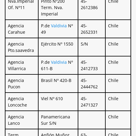
Nva.Imperial
Pinto Nº200
45-
Chile
Of. Nº11
Term. Nva.
2612386
Imperial
Agencia
P.de
Valdivia
Nº
45-
Chile
Carahue
49
2652331
Agencia
Ejército Nº 1550
S/N
Chile
Pto.saavedra
Agencia
P.de
Valdivia
Nº
45-
Chile
Villarrica
611-B
2412733
Agencia
Brasil Nº 420-B
45-
Chile
Pucon
2444762
Agencia
Viel Nº 610
45-
Chile
Loncoche
2471327
Agencia
Panamericana
Chile
Lanco
Sur S/N
Term.
Anfión Muñoz
63-
Chile