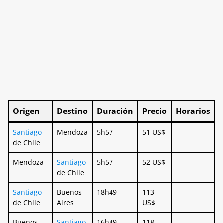
Origen
Destino
Duración
Precio
Horarios
Origen
Destino
Duración
Precio
Horarios
Santiago
Mendoza
5h57
51 US$
de Chile
Mendoza
Santiago
5h57
52 US$
de Chile
Santiago
Buenos
18h49
113
de Chile
Aires
US$
Buenos
Santiago
16h49
118