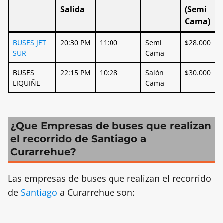
Salida
(Semi
Cama)
Empresas
Horario
Duración
Tipo de
Mejor
BUSES JET
20:30 PM
11:00
Semi
$28.000
-
de
Asiento
Precio
SUR
Cama
Salida
(Semi
BUSES
22:15 PM
10:28
Salón
$30.000
Cama)
LIQUIÑE
Cama
¿Que Empresas de buses que realizan
el recorrido de Santiago a
Curarrehue?
Las empresas de buses que realizan el recorrido
de
Santiago
a Curarrehue son: