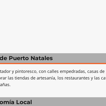
 de Puerto Natales
ador y pintoresco, con calles empedradas, casas de
ar las tiendas de artesanía, los restaurantes y las ca
tañas.
nomía Local