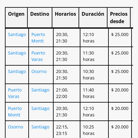
Origen
Destino
Horarios
Duración
Precios
Se
desde
Origen
Destino
Horarios
Duración
Precios
S
Santiago
Puerto
20:30,
12:10
$ 25.000
S
desde
Montt
21:30
horas
c
Santiago
Puerto
20:30,
11:30
$ 25.000
S
Varas
21:30
horas
c
Santiago
Osorno
20:30,
10:30
$ 25.000
S
21:30
horas
c
Puerto
Santiago
21:00,
11:40
$ 20.000
S
Varas
22:00
horas
c
Puerto
Santiago
20:30,
12:10
$ 20.000
S
Montt
21:30
horas
c
Osorno
Santiago
22:15,
10:25
$ 20.000
S
23:15
horas
c