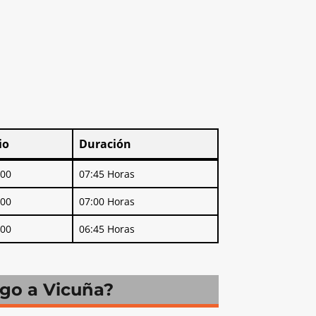
io
Duración
io
Duración
000
07:45 Horas
000
07:00 Horas
000
06:45 Horas
ago a Vicuña?