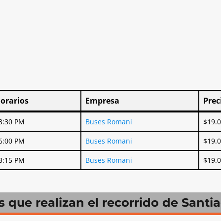
orarios
Empresa
Prec
orarios
Empresa
Prec
3:30 PM
Buses Romani
$19.
6:00 PM
Buses Romani
$19.
3:15 PM
Buses Romani
$19.
que realizan el recorrido de Santi