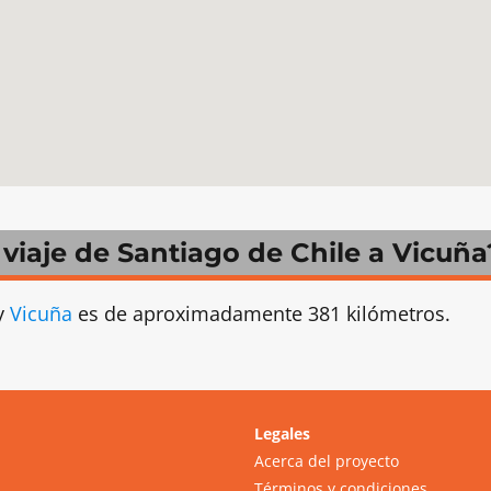
l viaje de Santiago de Chile a Vicuña
y
Vicuña
es de aproximadamente 381 kilómetros.
Legales
Acerca del proyecto
Términos y condiciones