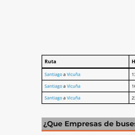
Ruta
H
Ruta
H
Santiago
a
Vicuña
1
Santiago
a
Vicuña
1
Santiago
a
Vicuña
2
¿Que Empresas de buses 