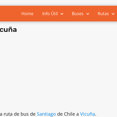
Home
Info Útil
Buses
Rutas
icuña
la ruta de bus de
Santiago
de Chile a
Vicuña
.