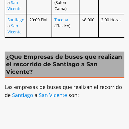
a
San
(Salon
Vicente
Cama)
Santiago
20:00 PM
Tacoha
$8.000
2:00 Horas
a
San
(Clasico)
Vicente
¿Que Empresas de buses que realizan
el recorrido de Santiago a San
Vicente?
Las empresas de buses que realizan el recorrido
de
Santiago
a
San Vicente
son: