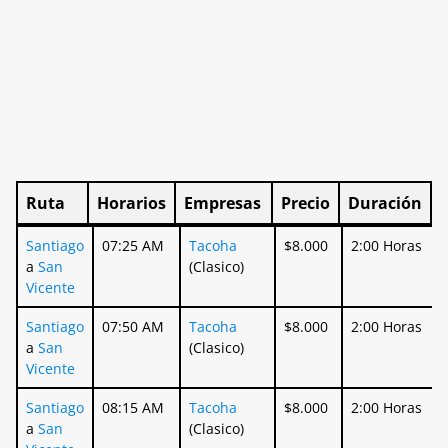
Ruta
Horarios
Empresas
Precio
Duración
Ruta
Horarios
Empresas
Precio
Duración
Santiago
07:25 AM
Tacoha
$8.000
2:00 Horas
a
San
(Clasico)
Vicente
Santiago
07:50 AM
Tacoha
$8.000
2:00 Horas
a
San
(Clasico)
Vicente
Santiago
08:15 AM
Tacoha
$8.000
2:00 Horas
a
San
(Clasico)