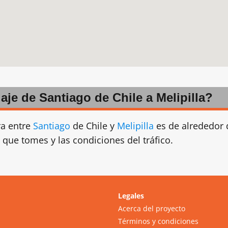
iaje de Santiago de Chile a Melipilla?
ra entre
Santiago
de Chile y
Melipilla
es de alrededor 
 que tomes y las condiciones del tráfico.
Legales
Acerca del proyecto
Términos y condiciones