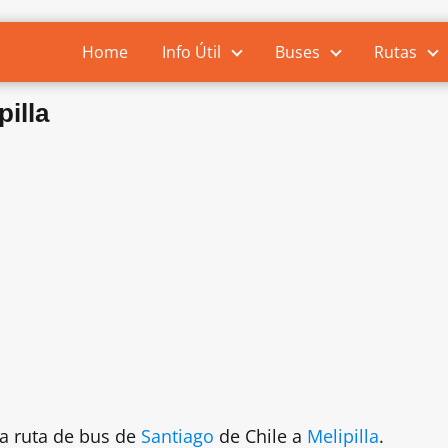
Home
Info Útil
Buses
Rutas
illa
la ruta de bus de
Santiago
de Chile a
Melipilla
.