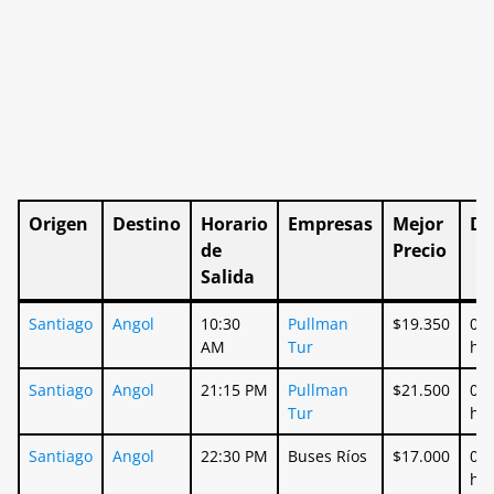
Origen
Destino
Horario
Empresas
Mejor
Du
de
Precio
Salida
Origen
Destino
Horario
Empresas
Mejor
Du
Santiago
Angol
10:30
Pullman
$19.350
09:
de
Precio
AM
Tur
ho
Salida
Santiago
Angol
21:15 PM
Pullman
$21.500
09:
Tur
ho
Santiago
Angol
22:30 PM
Buses Ríos
$17.000
06:
ho