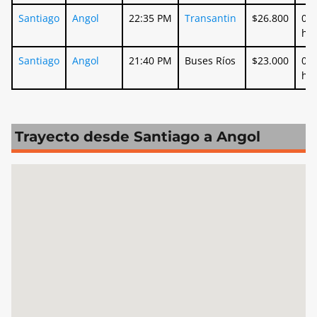
Santiago
Angol
22:35 PM
Transantin
$26.800
07:
ho
Santiago
Angol
21:40 PM
Buses Ríos
$23.000
06:
ho
Trayecto desde Santiago a Angol